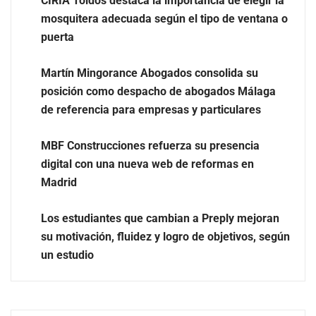
CIRIA Toldos destaca la importancia de elegir la
mosquitera adecuada según el tipo de ventana o
puerta
Martín Mingorance Abogados consolida su
posición como despacho de abogados Málaga
Beatbot: la solución ideal para que las familias
de referencia para empresas y particulares
disfruten de un final de temporada de piscina
inmejorable
MBF Construcciones refuerza su presencia
digital con una nueva web de reformas en
Madrid
Los estudiantes que cambian a Preply mejoran
su motivación, fluidez y logro de objetivos, según
un estudio