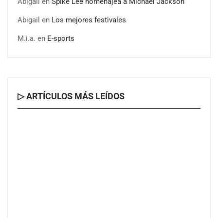
Abigail
en
Spike Lee homenajea a Michael Jackson
comercio transfronterizo para conectar al mundo con
nuevas oportunidades
Abigail
en
Los mejores festivales
M.i.a.
en
E-sports
▷ ARTÍCULOS MÁS LEÍDOS