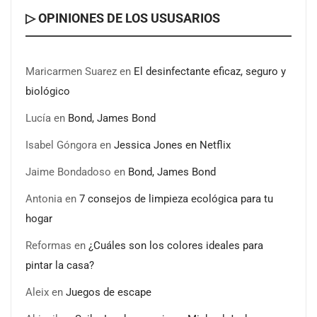
▷ OPINIONES DE LOS USUSARIOS
Cistitis en verano: hidratación, higiene y evitar la
humedad prolongada, claves para prevenir una de las
Maricarmen Suarez
en
El desinfectante eficaz, seguro y
infecciones más frecuentes
biológico
Lucía
en
Bond, James Bond
Isabel Góngora
en
Jessica Jones en Netflix
Jaime Bondadoso
en
Bond, James Bond
Antonia
en
7 consejos de limpieza ecológica para tu
hogar
Reformas
en
¿Cuáles son los colores ideales para
pintar la casa?
Aleix
en
Juegos de escape
Nansha, Guangzhou, crea un nuevo ecosistema de