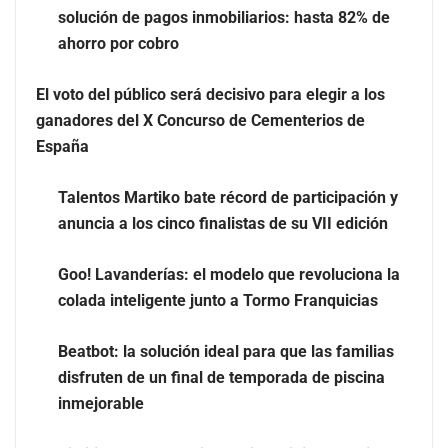
solución de pagos inmobiliarios: hasta 82% de
ahorro por cobro
Eulalia Roig lanza ‘The Journal’, una revista digital
El voto del público será decisivo para elegir a los
mensual de entrevistas y fotografía editorial
ganadores del X Concurso de Cementerios de
España
Talentos Martiko bate récord de participación y
anuncia a los cinco finalistas de su VII edición
Goo! Lavanderías: el modelo que revoluciona la
colada inteligente junto a Tormo Franquicias
Beatbot: la solución ideal para que las familias
disfruten de un final de temporada de piscina
inmejorable
UrbanPay lanza en 19 mercados europeos su solución