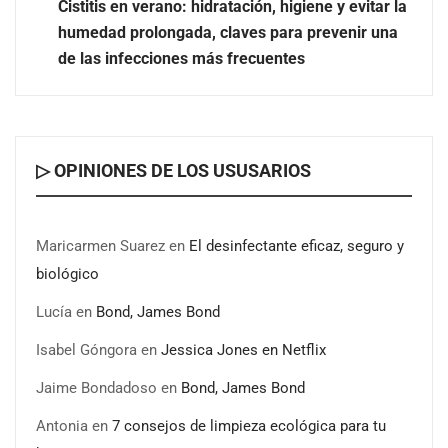
de pagos inmobiliarios: hasta 82% de ahorro por cobro
Cistitis en verano: hidratación, higiene y evitar la
humedad prolongada, claves para prevenir una
El voto del público será decisivo para elegir a los
de las infecciones más frecuentes
ganadores del X Concurso de Cementerios de España
▷ OPINIONES DE LOS USUSARIOS
Maricarmen Suarez
en
El desinfectante eficaz, seguro y
biológico
Lucía
en
Bond, James Bond
Isabel Góngora
en
Jessica Jones en Netflix
Jaime Bondadoso
en
Bond, James Bond
Antonia
en
7 consejos de limpieza ecológica para tu