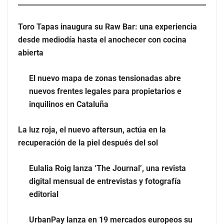
Toro Tapas inaugura su Raw Bar: una experiencia
desde mediodía hasta el anochecer con cocina
El nuevo mapa de zonas tensionadas abre nuevos
abierta
frentes legales para propietarios e inquilinos en
Cataluña
El nuevo mapa de zonas tensionadas abre
nuevos frentes legales para propietarios e
La luz roja, el nuevo aftersun, actúa en la recuperación
inquilinos en Cataluña
de la piel después del sol
La luz roja, el nuevo aftersun, actúa en la
recuperación de la piel después del sol
Eulalia Roig lanza ‘The Journal’, una revista
digital mensual de entrevistas y fotografía
editorial
UrbanPay lanza en 19 mercados europeos su