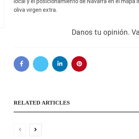
local y el posicionamiento de Navarra en el mapa 
oliva virgen extra.
Danos tu opinión. Va
RELATED ARTICLES
‘El ransomware se pu
No pagues el rescate’