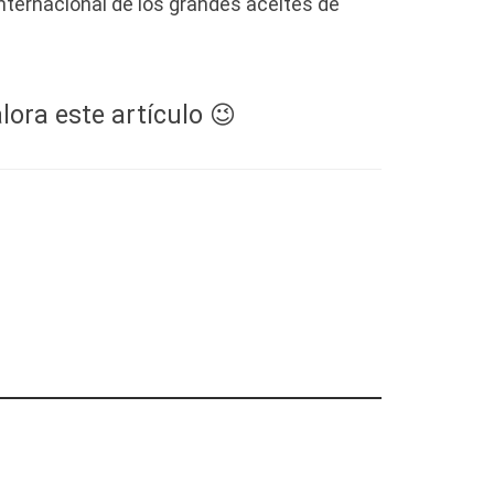
internacional de los grandes aceites de
lora este artículo 😉
ede vencer.
: el nuevo