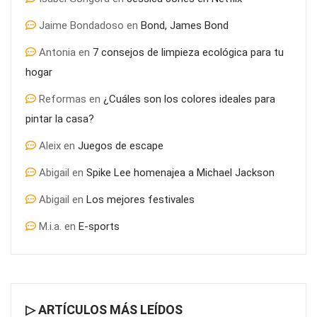
Jaime Bondadoso
en
Bond, James Bond
Antonia
en
7 consejos de limpieza ecológica para tu
El pasado y el presente del SEO ¿Qué ha cambiado?
hogar
Reformas
en
¿Cuáles son los colores ideales para
pintar la casa?
Aleix
en
Juegos de escape
Abigail
en
Spike Lee homenajea a Michael Jackson
Abigail
en
Los mejores festivales
M.i.a.
en
E-sports
▷ ARTÍCULOS MÁS LEÍDOS