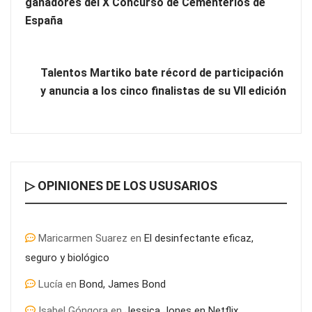
ganadores del X Concurso de Cementerios de
España
Talentos Martiko bate récord de participación
y anuncia a los cinco finalistas de su VII edición
¿Conoces las técnicas para superar una oposición con éxito?
▷ OPINIONES DE LOS USUSARIOS
Maricarmen Suarez
en
El desinfectante eficaz,
seguro y biológico
Lucía
en
Bond, James Bond
Isabel Góngora
en
Jessica Jones en Netflix