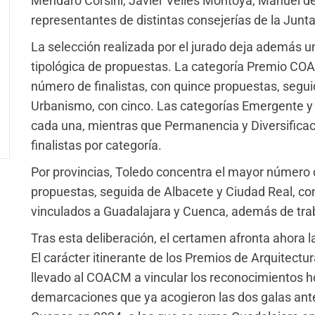
Mendaro Corsini, Javier Vellés Montoya, Manuel 
representantes de distintas consejerías de la Jun
La selección realizada por el jurado deja además un
tipológica de propuestas. La categoría Premio CO
número de finalistas, con quince propuestas, seguid
Urbanismo, con cinco. Las categorías Emergente y M
cada una, mientras que Permanencia y Diversifica
finalistas por categoría.
Por provincias, Toledo concentra el mayor número d
propuestas, seguida de Albacete y Ciudad Real, co
vinculados a Guadalajara y Cuenca, además de traba
Tras esta deliberación, el certamen afronta ahora la
El carácter itinerante de los Premios de Arquitect
llevado al COACM a vincular los reconocimientos ho
demarcaciones que ya acogieron las dos galas ante