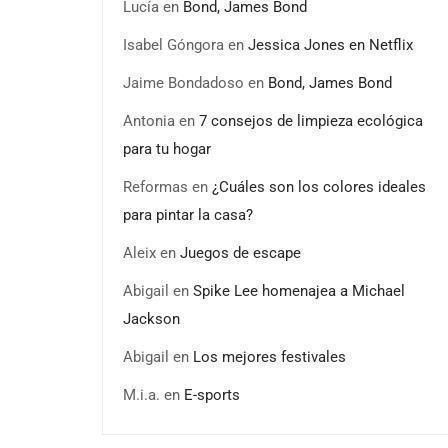
Lucía
en
Bond, James Bond
Isabel Góngora
en
Jessica Jones en Netflix
Jaime Bondadoso
en
Bond, James Bond
Antonia
en
7 consejos de limpieza ecológica
para tu hogar
Reformas
en
¿Cuáles son los colores ideales
para pintar la casa?
Aleix
en
Juegos de escape
Abigail
en
Spike Lee homenajea a Michael
Jackson
Abigail
en
Los mejores festivales
M.i.a.
en
E-sports