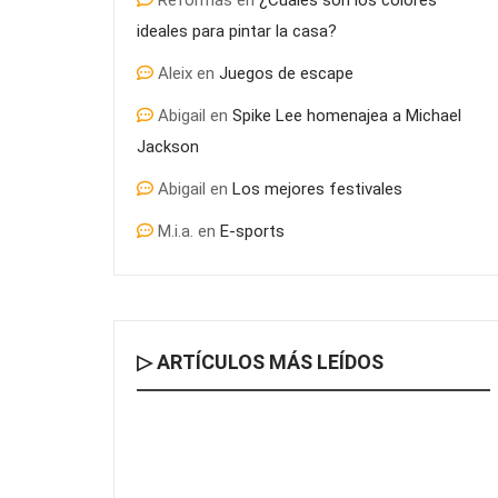
Reformas
en
¿Cuáles son los colores
ideales para pintar la casa?
Aleix
en
Juegos de escape
Abigail
en
Spike Lee homenajea a Michael
Jackson
Abigail
en
Los mejores festivales
M.i.a.
en
E-sports
▷ ARTÍCULOS MÁS LEÍDOS