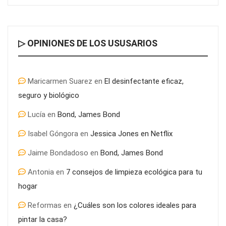
▷ OPINIONES DE LOS USUSARIOS
Maricarmen Suarez
en
El desinfectante eficaz,
seguro y biológico
Lucía
en
Bond, James Bond
Última llamada: los destinos con las mayores caídas de precios
Isabel Góngora
en
Jessica Jones en Netflix
para este agosto, según KAYAK
Jaime Bondadoso
en
Bond, James Bond
Antonia
en
7 consejos de limpieza ecológica para tu
hogar
Reformas
en
¿Cuáles son los colores ideales para
pintar la casa?