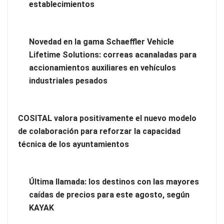
Los estudiantes que cambian a Preply mejoran su motivación,
establecimientos
fluidez y logro de objetivos, según un estudio
Novedad en la gama Schaeffler Vehicle
Lifetime Solutions: correas acanaladas para
accionamientos auxiliares en vehículos
industriales pesados
COSITAL valora positivamente el nuevo modelo
de colaboración para reforzar la capacidad
técnica de los ayuntamientos
Brisas del Estrecho abastece a la hostelería de Sevilla
Última llamada: los destinos con las mayores
conectando lonjas con establecimientos
caídas de precios para este agosto, según
KAYAK