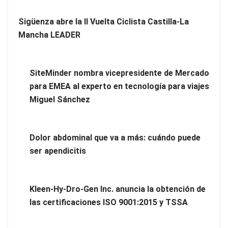
Sigüenza abre la II Vuelta Ciclista Castilla-La
Mancha LEADER
SiteMinder nombra vicepresidente de Mercado
para EMEA al experto en tecnología para viajes
Miguel Sánchez
Novedad en la gama Schaeffler Vehicle Lifetime Solutions:
correas acanaladas para accionamientos auxiliares en
Dolor abdominal que va a más: cuándo puede
vehículos industriales pesados
ser apendicitis
COSITAL valora positivamente el nuevo modelo de
colaboración para reforzar la capacidad técnica de los
Kleen-Hy-Dro-Gen Inc. anuncia la obtención de
ayuntamientos
las certificaciones ISO 9001:2015 y TSSA