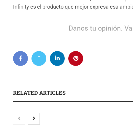
Infinity es el producto que mejor expresa esa ambi
Danos tu opinión. Val
RELATED ARTICLES
El voto del público será
decisivo para elegir a los
ganadores del X Concurso de