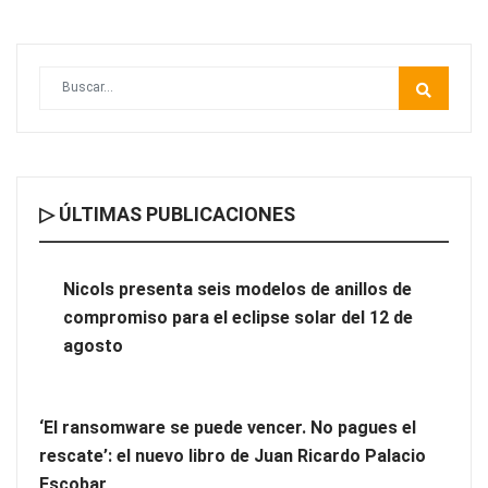
▷ ÚLTIMAS PUBLICACIONES
Nicols presenta seis modelos de anillos de compromiso para el
eclipse solar del 12 de agosto
Nicols presenta seis modelos de anillos de
compromiso para el eclipse solar del 12 de
‘El ransomware se puede vencer. No pagues el rescate’: el
agosto
nuevo libro de Juan Ricardo Palacio Escobar
‘El ransomware se puede vencer. No pagues el
rescate’: el nuevo libro de Juan Ricardo Palacio
Escobar