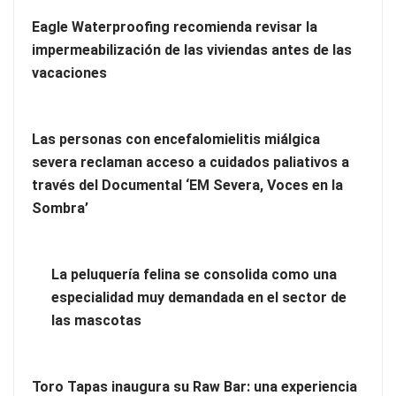
Eagle Waterproofing recomienda revisar la
impermeabilización de las viviendas antes de las
vacaciones
Las personas con encefalomielitis miálgica
severa reclaman acceso a cuidados paliativos a
través del Documental ‘EM Severa, Voces en la
Más allá de la crema solar: la importancia de revisar manchas
Sombra’
y lunares
Eagle Waterproofing recomienda revisar la
La peluquería felina se consolida como una
impermeabilización de las viviendas antes de las vacaciones
especialidad muy demandada en el sector de
las mascotas
Toro Tapas inaugura su Raw Bar: una experiencia